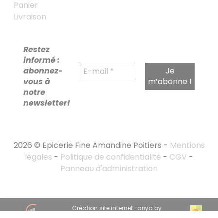
Panier
Livraison
Restez
informé :
abonnez-
vous à
notre
newsletter!
2026 © Epicerie Fine Amandine Poitiers -
Mentions
légales
-
Politique de confidentialité
-
CGV
-
Panneau d'administration
RECHERCHE
Création site internet : ariya by
POUR :
emandarine