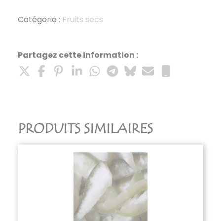
gingembre
cristallisé
Catégorie :
Fruits secs
250G
Partagez cette information :
PRODUITS SIMILAIRES