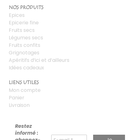
NOS PRODUITS
Epices
Epicerie fine
Fruits secs
Légumes secs
Fruits confits
Grignotages
Apéritifs d’ici et d’ailleurs
Idées cadeaux
LIENS UTILES
Mon compte
Panier
Livraison
Restez
informé :
abonnez-