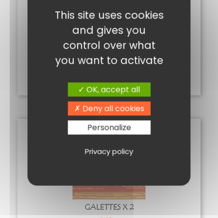
plusieurs
This site uses cookies
variations.
and gives you
Les
options
control over what
LOUKOUMS 250G
peuvent
you want to activate
4,95
€
être
choisies
Choix des options
sur
OK, accept all
la
Deny all cookies
page
du
Personalize
produit
Privacy policy
GALETTES X 2