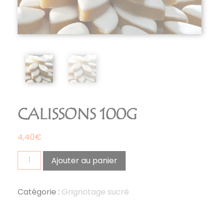
CALISSONS 100G
4,40
€
quantité
Ajouter au panier
de
calissons
100g
Catégorie :
Grignotage sucré