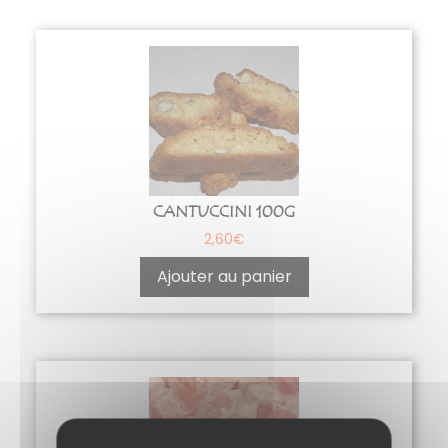
CANTUCCINI 100G
2,60
€
Ajouter au panier
Ce
produit
a