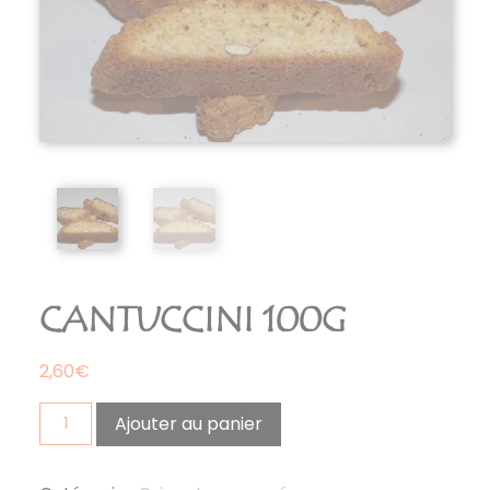
CANTUCCINI 100G
2,60
€
quantité
Ajouter au panier
de
cantuccini