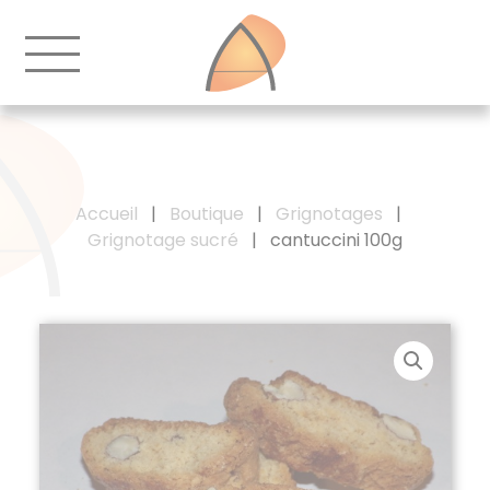
Accueil
|
Boutique
|
Grignotages
|
Grignotage sucré
|
cantuccini 100g