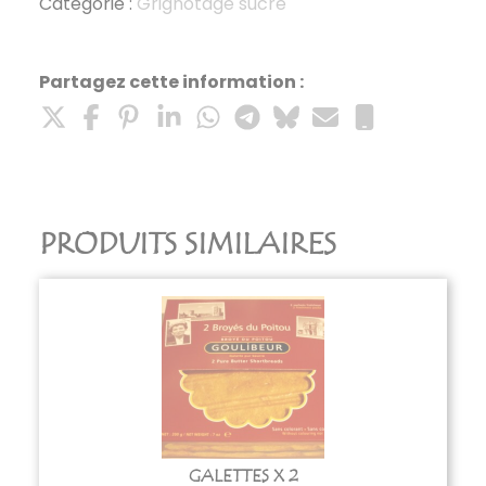
100g
Catégorie :
Grignotage sucré
Partagez cette information :
PRODUITS SIMILAIRES
GALETTES X 2