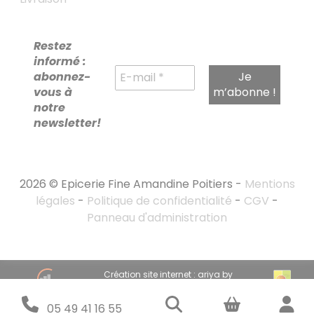
Restez
informé :
abonnez-
vous à
notre
newsletter!
2026 © Epicerie Fine Amandine Poitiers -
Mentions
légales
-
Politique de confidentialité
-
CGV
-
Panneau d'administration
RECHERCHE
Création site internet : ariya by
POUR :
emandarine
Stratégie marketing digital : emandarine
05 49 41 16 55