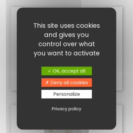
This site uses cookies
and gives you
control over what
you want to activate
PÂTES DE FRUITS 100 % FRUITS 100G
5,90
€
OK, accept all
Ajouter au panier
Deny all cookies
Personalize
Privacy policy