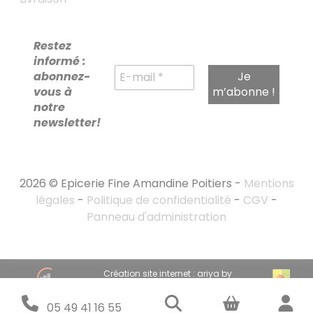
Restez
informé :
abonnez-
vous à
notre
newsletter!
2026 © Epicerie Fine Amandine Poitiers -
Mentions
légales
-
Politique de confidentialité
-
CGV
-
Panneau d'administration
RECHERCHE
Création site internet : ariya by
POUR :
emandarine
Stratégie marketing digital : emandarine
05 49 41 16 55