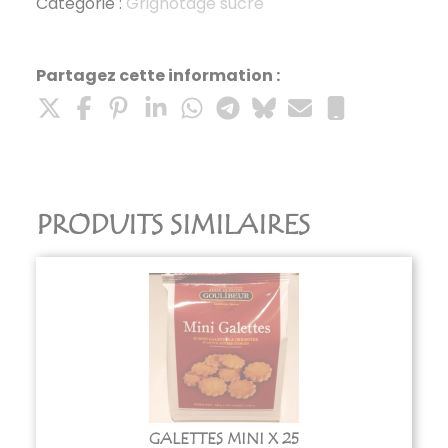
x
Catégorie :
Grignotage sucré
2
Partagez cette information :
PRODUITS SIMILAIRES
GALETTES MINI X 25