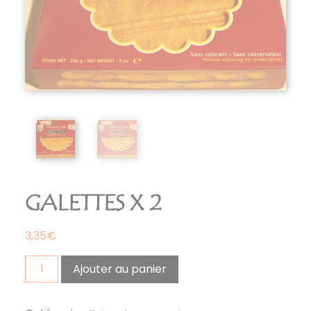
GALETTES X 2
3,35
€
quantité
Ajouter au panier
de
galettes